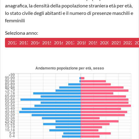
anagrafica, la densità della popolazione straniera età per età,
lo stato civile degli abitanti e il numero di presenze maschili e
femminili
Seleziona anno:
2012
2013
2014
2015
2016
2017
2018
2019
2020
2021
2022
2