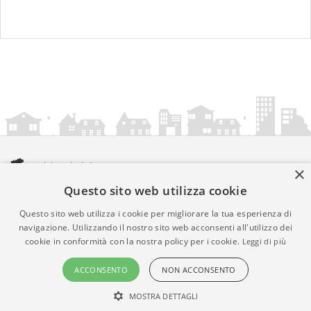
×
Questo sito web utilizza cookie
amministrazionicomunali.it è una iniziativa di
artemedia.it
© Copyright MMXXIV - P.IVA 05400000724
Questo sito web utilizza i cookie per migliorare la tua esperienza di
Informazioni sul servizio
|
Informativa Privacy
|
Informativa
navigazione. Utilizzando il nostro sito web acconsenti all'utilizzo dei
cookie in conformità con la nostra policy per i cookie.
Leggi di più
Cookies
• Time 0.0139
ACCONSENTO
NON ACCONSENTO
MOSTRA DETTAGLI