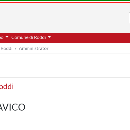
neo
Comune di Roddi
Roddi
Amministratori
oddi
AVICO