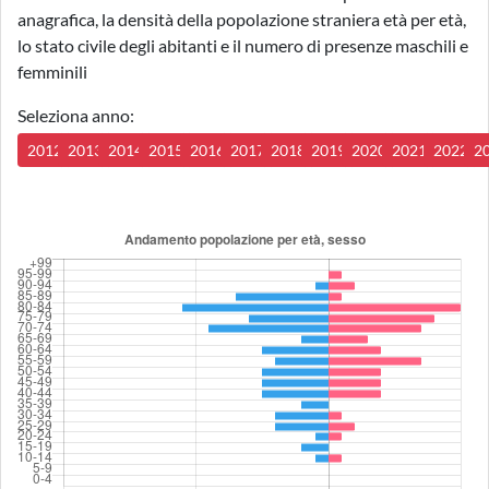
anagrafica, la densità della popolazione straniera età per età,
lo stato civile degli abitanti e il numero di presenze maschili e
femminili
Seleziona anno:
2012
2013
2014
2015
2016
2017
2018
2019
2020
2021
2022
2