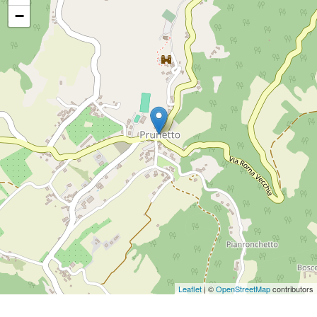
−
Leaflet
| ©
OpenStreetMap
contributors