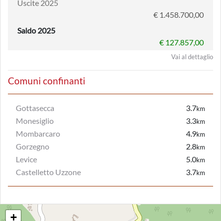
Uscite 2025
€ 1.458.700,00
Saldo 2025
€ 127.857,00
Vai al dettaglio
Comuni confinanti
Gottasecca
3.7
km
Monesiglio
3.3
km
Mombarcaro
4.9
km
Gorzegno
2.8
km
Levice
5.0
km
Castelletto Uzzone
3.7
km
+