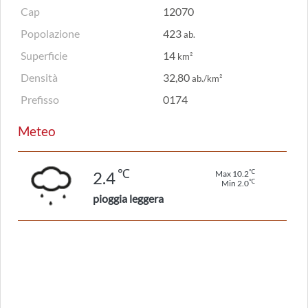
Cap
12070
Popolazione
423
ab.
Superficie
14
km²
Densità
32,80
ab./km²
Prefisso
0174
Meteo
℃
℃
2.4
Max 10.2
℃
Min 2.0
pioggia leggera