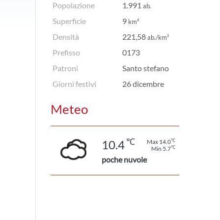
Popolazione
1.991
ab.
Superficie
9
km²
Densità
221,58
ab./km²
Prefisso
0173
Patroni
Santo stefano
Giorni festivi
26 dicembre
Meteo
℃
℃
10.4
Max 14.0
℃
Min 5.7
poche nuvole