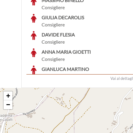
MASSIMO BINELLO
Consigliere
GIULIA DECAROLIS
Consigliere
DAVIDE FLESIA
Consigliere
ANNA MARIA GIOETTI
Consigliere
GIANLUCA MARTINO
Consigliere
Vai al dettagl
CRISTIANA ROCCATELLO
Consigliere
+
DIEGO SCANAVINO
−
Consigliere
LUCIANO TARABRA
Consigliere