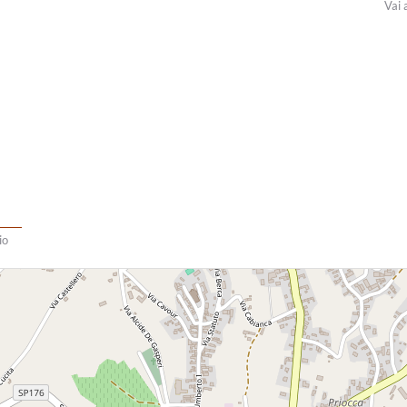
Vai 
io