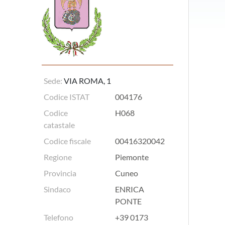
Sede:
VIA ROMA, 1
Codice ISTAT
004176
Codice
H068
catastale
Codice fiscale
00416320042
Regione
Piemonte
Provincia
Cuneo
Sindaco
ENRICA
PONTE
Telefono
+39 0173