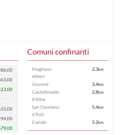
Comuni confinanti
Magliano
2.3
286,00
km
Alfieri
863,00
Govone
3.4
km
423,00
Castellinaldo
2.8
km
d'Alba
San Damiano
5.4
km
615,00
d'Asti
294,00
Canale
5.2
km
679,00