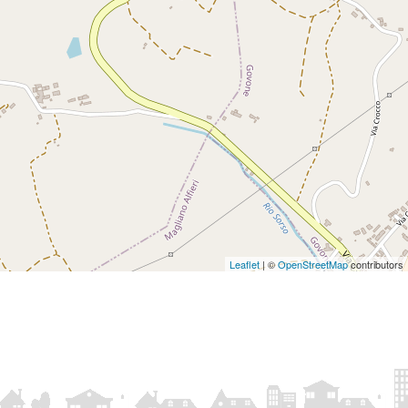
Leaflet
| ©
OpenStreetMap
contributors