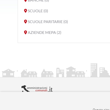
SCUOLE (0)
SCUOLE PARITARIE (0)
AZIENDE MEPA (2)
amministrazionicomunali.it è una iniziativa di
artemed
© Copyright MMXXIV - P.IVA 05400000724
Informazioni sul servizio
|
Informativa Privacy
|
Infor
Questo sito 