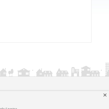
×
ndo il nostro