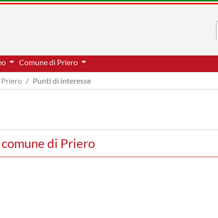
neo
Comune di Priero
Priero
Punti di interesse
l comune di Priero