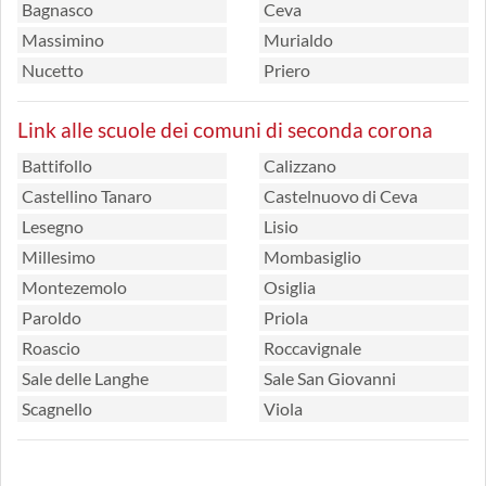
Bagnasco
Ceva
Massimino
Murialdo
Nucetto
Priero
Link alle scuole dei comuni di seconda corona
Battifollo
Calizzano
Castellino Tanaro
Castelnuovo di Ceva
Lesegno
Lisio
Millesimo
Mombasiglio
Montezemolo
Osiglia
Paroldo
Priola
Roascio
Roccavignale
Sale delle Langhe
Sale San Giovanni
Scagnello
Viola