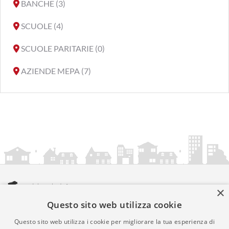
BANCHE (3)
SCUOLE (4)
SCUOLE PARITARIE (0)
AZIENDE MEPA (7)
×
Questo sito web utilizza cookie
amministrazionicomunali.it è una iniziativa di
artemedia.it
© Copyright MMXXIV - P.IVA 05400000724
Questo sito web utilizza i cookie per migliorare la tua esperienza di