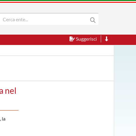
Suggerisci
a nel
 la