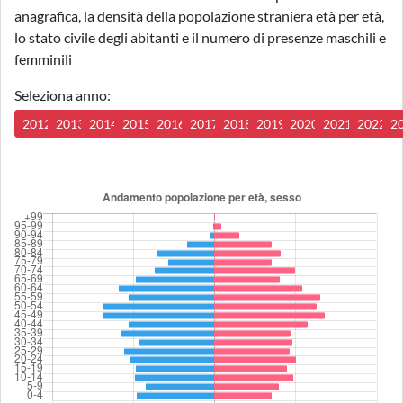
anagrafica, la densità della popolazione straniera età per età,
lo stato civile degli abitanti e il numero di presenze maschili e
femminili
Seleziona anno:
2012
2013
2014
2015
2016
2017
2018
2019
2020
2021
2022
2