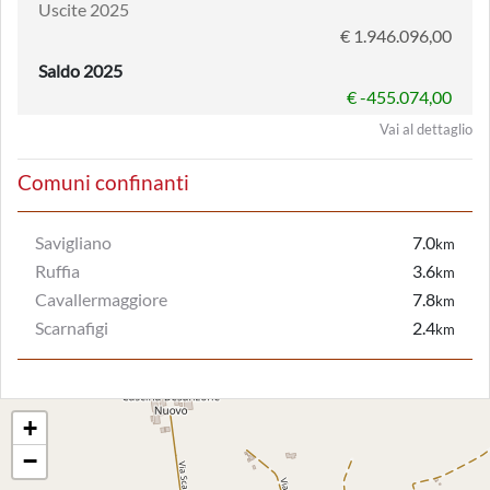
Uscite 2025
€ 1.946.096,00
Saldo 2025
€ -455.074,00
Vai al dettaglio
Comuni confinanti
Savigliano
7.0
km
Ruffia
3.6
km
Cavallermaggiore
7.8
km
Scarnafigi
2.4
km
+
−