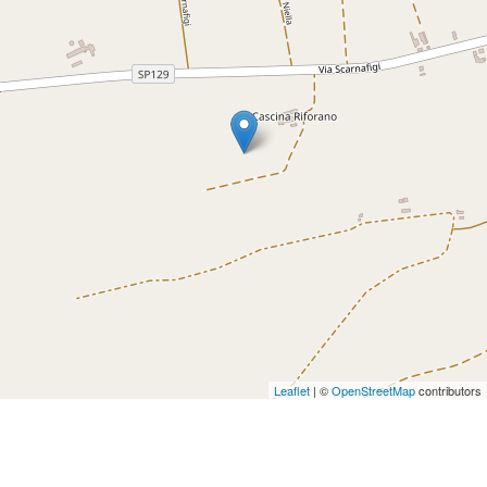
Leaflet
| ©
OpenStreetMap
contributors