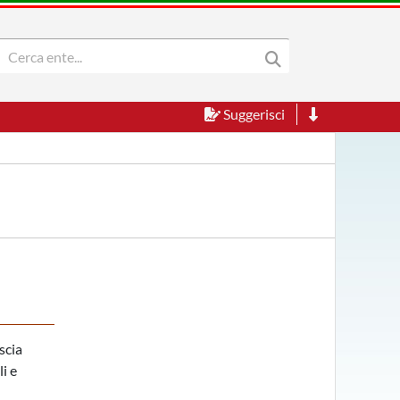
Suggerisci
scia
i e