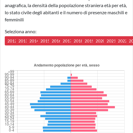
anagrafica, la densità della popolazione straniera età per età,
lo stato civile degli abitanti e il numero di presenze maschili e
femminili
Seleziona anno:
2012
2013
2014
2015
2016
2017
2018
2019
2020
2021
2022
2