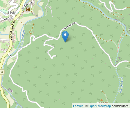
Leaflet
| ©
OpenStreetMap
contributors