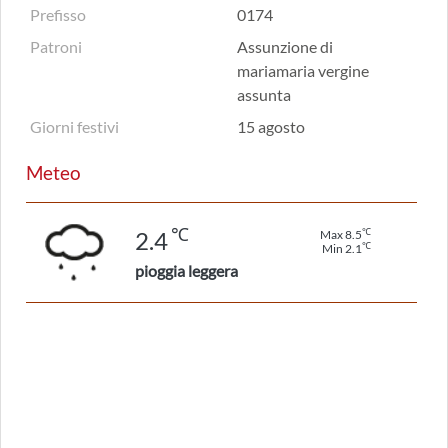
Prefisso
0174
Patroni
Assunzione di
mariamaria vergine
assunta
Giorni festivi
15 agosto
Meteo
℃
℃
2.4
Max 8.5
℃
Min 2.1
pioggia leggera