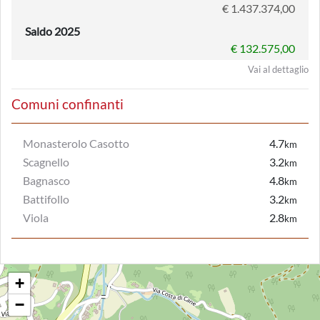
€ 1.437.374,00
Saldo 2025
€ 132.575,00
Vai al dettaglio
Comuni confinanti
Monasterolo Casotto
4.7
km
Scagnello
3.2
km
Bagnasco
4.8
km
Battifollo
3.2
km
Viola
2.8
km
+
−