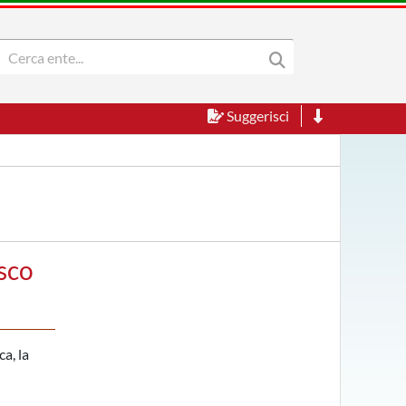
Suggerisci
sco
a, la