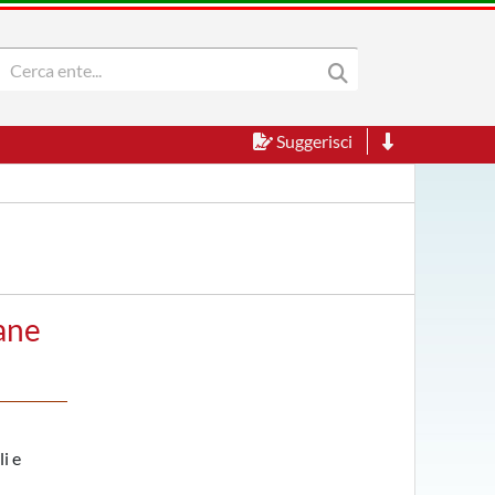
Suggerisci
ane
i e