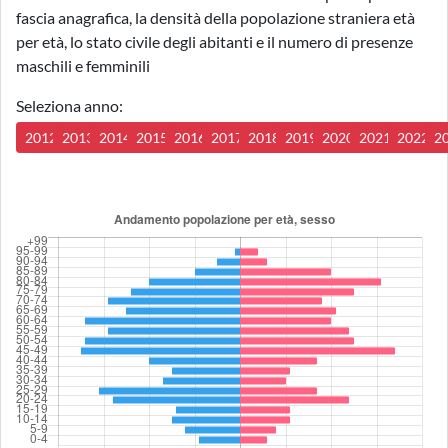
fascia anagrafica, la densità della popolazione straniera età
per età, lo stato civile degli abitanti e il numero di presenze
maschili e femminili
Seleziona anno:
2012
2013
2014
2015
2016
2017
2018
2019
2020
2021
2022
2