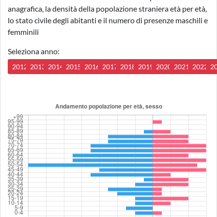
anagrafica, la densità della popolazione straniera età per età,
lo stato civile degli abitanti e il numero di presenze maschili e
femminili
Seleziona anno:
2012
2013
2014
2015
2016
2017
2018
2019
2020
2021
2022
2