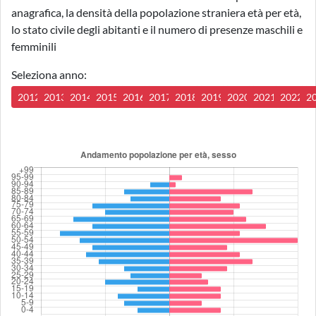
anagrafica, la densità della popolazione straniera età per età,
lo stato civile degli abitanti e il numero di presenze maschili e
femminili
Seleziona anno:
2012
2013
2014
2015
2016
2017
2018
2019
2020
2021
2022
2