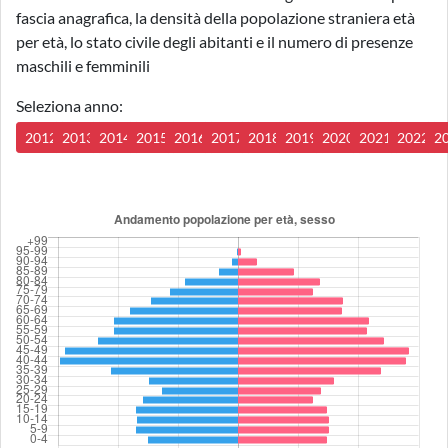
fascia anagrafica, la densità della popolazione straniera età
per età, lo stato civile degli abitanti e il numero di presenze
maschili e femminili
Seleziona anno:
2012
2013
2014
2015
2016
2017
2018
2019
2020
2021
2022
2