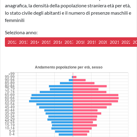
anagrafica, la densità della popolazione straniera età per età,
lo stato civile degli abitanti e il numero di presenze maschili e
femminili
Seleziona anno:
2012
2013
2014
2015
2016
2017
2018
2019
2020
2021
2022
2