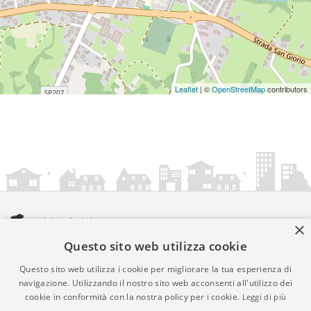
Leaflet
| ©
OpenStreetMap
contributors
×
Questo sito web utilizza cookie
amministrazionicomunali.it è una iniziativa di
artemedia.it
© Copyright MMXXIV - P.IVA 05400000724
Questo sito web utilizza i cookie per migliorare la tua esperienza di
Informazioni sul servizio
|
Informativa Privacy
|
Informativa
navigazione. Utilizzando il nostro sito web acconsenti all'utilizzo dei
cookie in conformità con la nostra policy per i cookie.
Leggi di più
Cookies
• Time 0.0126