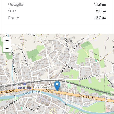
Usseglio
11.6
km
Susa
8.0
km
Roure
13.2
km
+
−