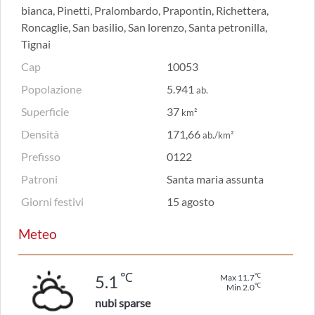
bianca, Pinetti, Pralombardo, Prapontin, Richettera,
Roncaglie, San basilio, San lorenzo, Santa petronilla,
Tignai
Cap
10053
Popolazione
5.941
ab.
Superficie
37
km²
Densità
171,66
ab./km²
Prefisso
0122
Patroni
Santa maria assunta
Giorni festivi
15 agosto
Meteo
℃
℃
5.1
Max 11.7
℃
Min 2.0
nubi sparse