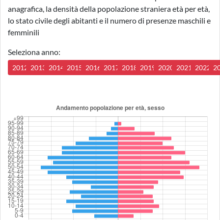
anagrafica, la densità della popolazione straniera età per età,
lo stato civile degli abitanti e il numero di presenze maschili e
femminili
Seleziona anno:
2012
2013
2014
2015
2016
2017
2018
2019
2020
2021
2022
2