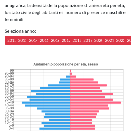
anagrafica, la densità della popolazione straniera età per età,
lo stato civile degli abitanti e il numero di presenze maschili e
femminili
Seleziona anno:
2012
2013
2014
2015
2016
2017
2018
2019
2020
2021
2022
2