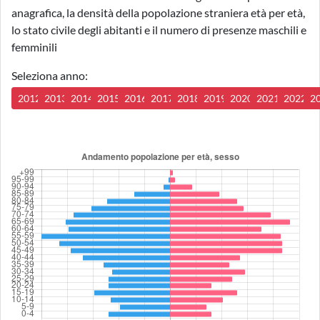
anagrafica, la densità della popolazione straniera età per età,
lo stato civile degli abitanti e il numero di presenze maschili e
femminili
Seleziona anno:
2012
2013
2014
2015
2016
2017
2018
2019
2020
2021
2022
2