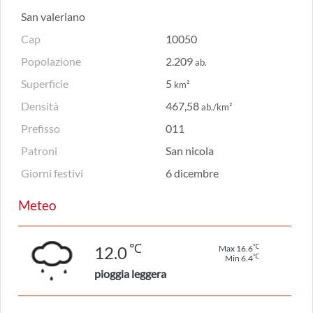
San valeriano
Cap
10050
Popolazione
2.209
ab.
Superficie
5
km²
Densità
467,58
ab./km²
Prefisso
011
Patroni
San nicola
Giorni festivi
6 dicembre
Meteo
℃
℃
12.0
Max 16.6
℃
Min 6.4
pioggia leggera