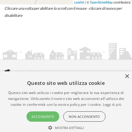
Leaflet
| ©
OpenStreetMap
contributors
Cliccare una volta per abilitare lo scroll con il mouse - cliccare di nuovo per
disabilitare
×
Questo sito web utilizza cookie
amministrazionicomunali.it è una iniziativa di
artemedia.it
© Copyright MMXXIV - P.IVA 05400000724
Questo sito web utilizza i cookie per migliorare la tua esperienza di
Informazioni sul servizio
|
Informativa Privacy
|
Informativa
navigazione. Utilizzando il nostro sito web acconsenti all'utilizzo dei
cookie in conformità con la nostra policy per i cookie.
Leggi di più
Cookies
• Time 0.0114
ACCONSENTO
NON ACCONSENTO
MOSTRA DETTAGLI