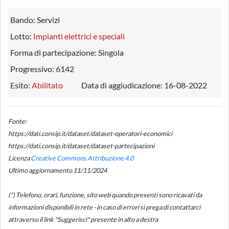
Bando:
Servizi
Lotto:
Impianti elettrici e speciali
Forma di partecipazione:
Singola
Progressivo:
6142
Esito:
Abilitato
Data di aggiudicazione:
16-08-2022
Fonte:
https://dati.consip.it/dataset/dataset-operatori-economici
https://dati.consip.it/dataset/dataset-partecipazioni
Licenza
Creative Commons Attribuzione 4.0
Ultimo aggiornamento 11/11/2024
(*) Telefono, orari, funzione, sito web quando presenti sono ricavati da
informazioni disponibili in rete - in caso di errori si prega di contattarci
attraverso il link "Suggerisci" presente in alto a destra