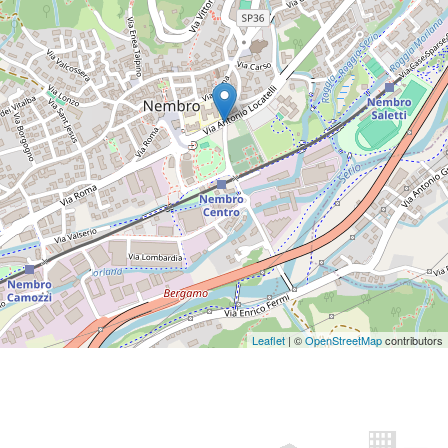
Leaflet
| ©
OpenStreetMap
contributors