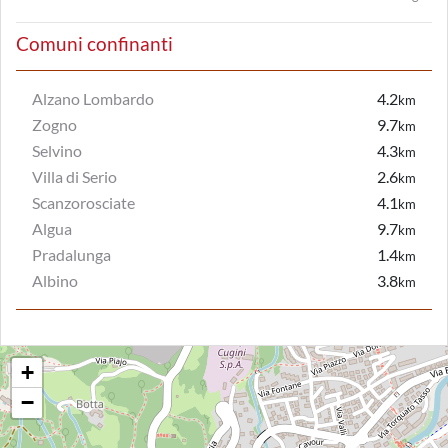
Comuni confinanti
Alzano Lombardo
4.2
km
Zogno
9.7
km
Selvino
4.3
km
Villa di Serio
2.6
km
Scanzorosciate
4.1
km
Algua
9.7
km
Pradalunga
1.4
km
Albino
3.8
km
+
−