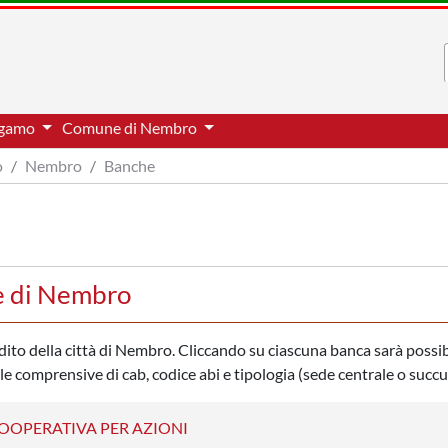
ergamo
Comune di Nembro
o
Nembro
Banche
e di Nembro
redito della città di Nembro. Cliccando su ciascuna banca sarà possib
ale comprensive di cab, codice abi e tipologia (sede centrale o succu
COOPERATIVA PER AZIONI