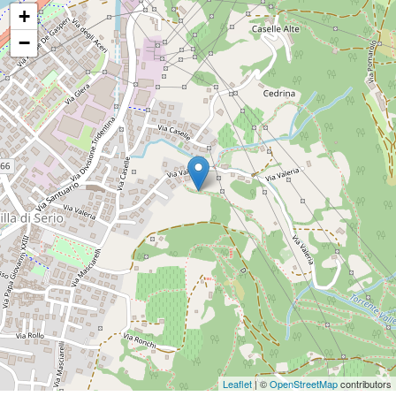
+
−
Leaflet
| ©
OpenStreetMap
contributors