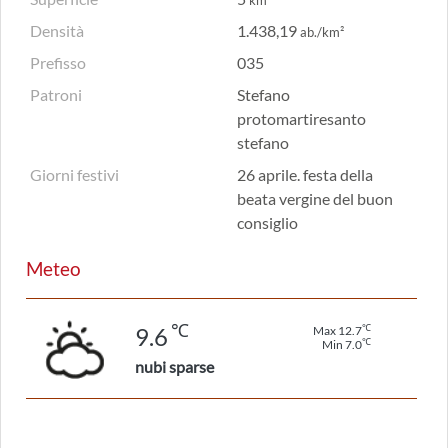
km²
Densità
1.438,19
ab./km²
Prefisso
035
Patroni
Stefano
protomartiresanto
stefano
Giorni festivi
26 aprile. festa della
beata vergine del buon
consiglio
Meteo
℃
℃
9.6
Max 12.7
℃
Min 7.0
nubi sparse