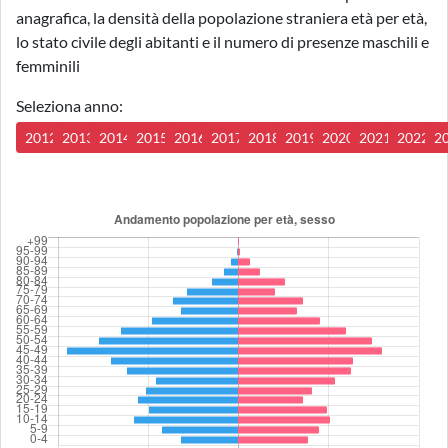
anagrafica, la densità della popolazione straniera età per età,
lo stato civile degli abitanti e il numero di presenze maschili e
femminili
Seleziona anno:
2012
2013
2014
2015
2016
2017
2018
2019
2020
2021
2022
2