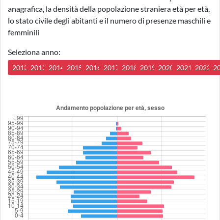
anagrafica, la densità della popolazione straniera età per età,
lo stato civile degli abitanti e il numero di presenze maschili e
femminili
Seleziona anno:
2012
2013
2014
2015
2016
2017
2018
2019
2020
2021
2022
2