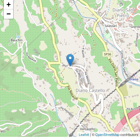
+
−
Leaflet
| ©
OpenStreetMap
contributors