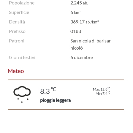
Popolazione
2.245
ab.
Superficie
6
km²
Densità
369,17
ab./km²
Prefisso
0183
Patroni
San nicola di barisan
nicolò
Giorni festivi
6 dicembre
Meteo
℃
℃
8.3
Max 12.8
℃
Min 7.4
pioggia leggera