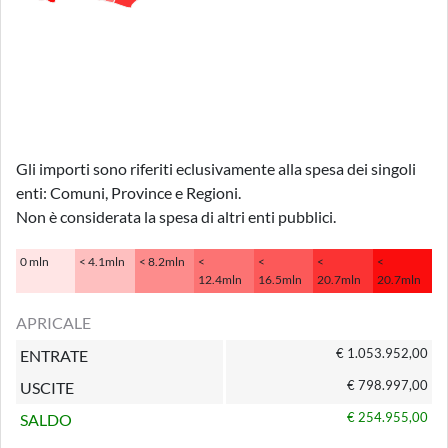
Gli importi sono riferiti eclusivamente alla spesa dei singoli
enti: Comuni, Province e Regioni.
Non è considerata la spesa di altri enti pubblici.
0 mln
< 4.1mln
< 8.2mln
<
<
<
<
12.4mln
16.5mln
20.7mln
20.7mln
APRICALE
€ 1.053.952,00
ENTRATE
€ 798.997,00
USCITE
€ 254.955,00
SALDO