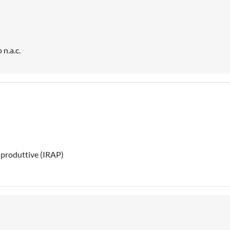
 n.a.c.
' produttive (IRAP)