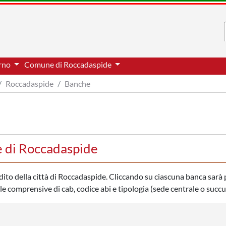
erno
Comune di Roccadaspide
Roccadaspide
Banche
e di Roccadaspide
redito della città di Roccadaspide. Cliccando su ciascuna banca sarà 
ale comprensive di cab, codice abi e tipologia (sede centrale o succu