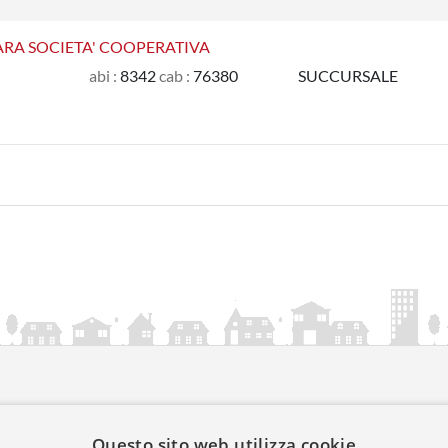
RA SOCIETA' COOPERATIVA
abi :
8342
cab :
76380
SUCCURSALE
ia.it
Questo sito web utilizza cookie