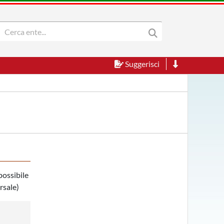
Suggerisci
possibile
rsale)