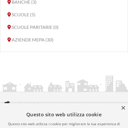
BANCHE (3)
SCUOLE (5)
SCUOLE PARITARIE (0)
AZIENDE MEPA (30)
×
Questo sito web utilizza cookie
amministrazionicomunali.it è una iniziativa di
artemedia.it
© Copyright MMXXIV - P.IVA 05400000724
Questo sito web utilizza i cookie per migliorare la tua esperienza di