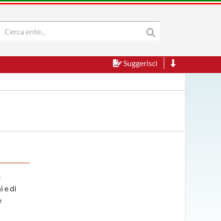
Suggerisci
3
i e di
e