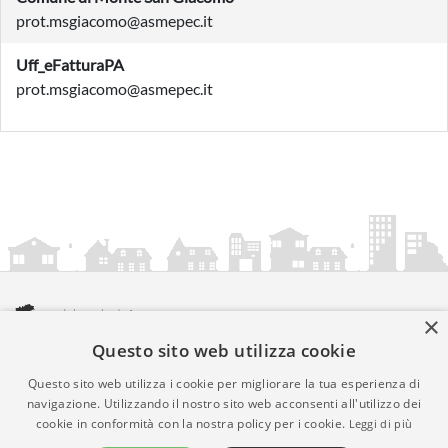
prot.msgiacomo@asmepec.it
Uff_eFatturaPA
prot.msgiacomo@asmepec.it
×
Questo sito web utilizza cookie
amministrazionicomunali.it è una iniziativa di
artemedia.it
© Copyright MMXXIV - P.IVA 05400000724
Questo sito web utilizza i cookie per migliorare la tua esperienza di
Informazioni sul servizio
|
Informativa Privacy
|
Informativa
navigazione. Utilizzando il nostro sito web acconsenti all'utilizzo dei
cookie in conformità con la nostra policy per i cookie.
Leggi di più
Cookies
• Time 0.007