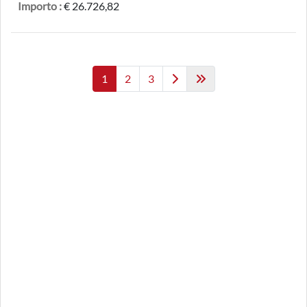
Importo :
€ 26.726,82
1
2
3