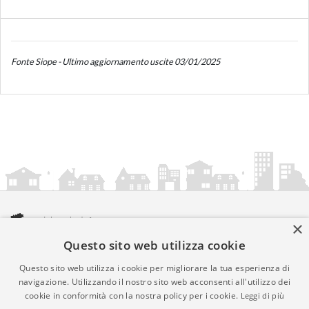
Fonte Siope - Ultimo aggiornamento uscite 03/01/2025
×
Questo sito web utilizza cookie
amministrazionicomunali.it è una iniziativa di
artemedia.it
© Copyright MMXXIV - P.IVA 05400000724
Questo sito web utilizza i cookie per migliorare la tua esperienza di
Informazioni sul servizio
|
Informativa Privacy
|
Informativa
navigazione. Utilizzando il nostro sito web acconsenti all'utilizzo dei
cookie in conformità con la nostra policy per i cookie.
Leggi di più
Cookies
• Time 0.0184