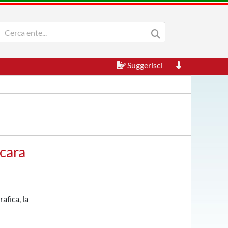
Suggerisci
scara
afica, la