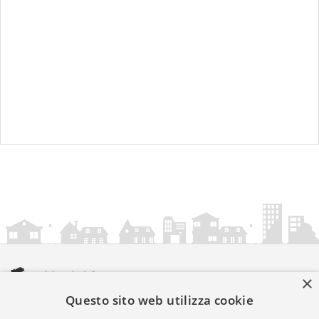
×
Questo sito web utilizza cookie
amministrazionicomunali.it è una iniziativa di
artemedia.it