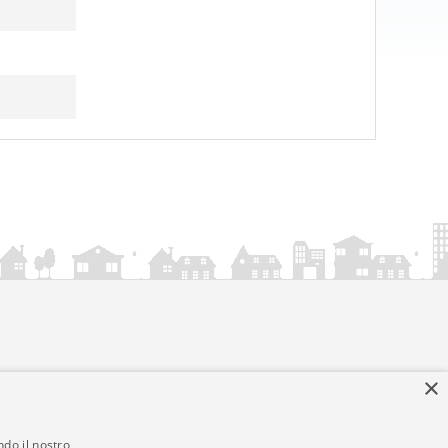
×
ndo il nostro