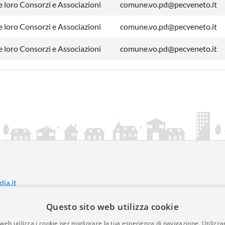
 loro Consorzi e Associazioni
comune.vo.pd@pecveneto.it
 loro Consorzi e Associazioni
comune.vo.pd@pecveneto.it
 loro Consorzi e Associazioni
comune.vo.pd@pecveneto.it
ia.it
Questo sito web utilizza cookie
mativa Cookies
• Time 0.0079
web utilizza i cookie per migliorare la tua esperienza di navigazione. Utilizza