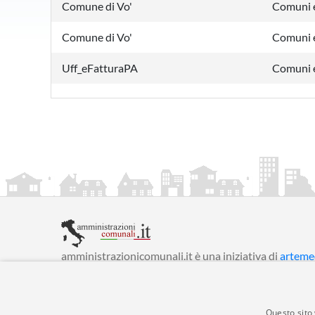
Comune di Vo'
Comuni e
Comune di Vo'
Comuni e
Uff_eFatturaPA
Comuni e
amministrazionicomunali.it è una iniziativa di
artemed
© Copyright MMXXIV - P.IVA 05400000724
Informazioni sul servizio
|
Informativa Privacy
|
Infor
Questo sito 