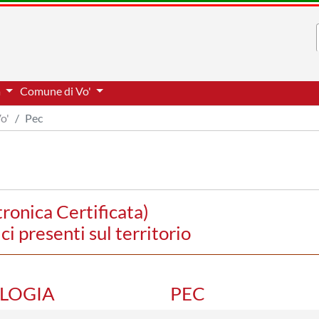
a
Comune di Vo'
o'
Pec
tronica Certificata)
ci presenti sul territorio
OLOGIA
PEC