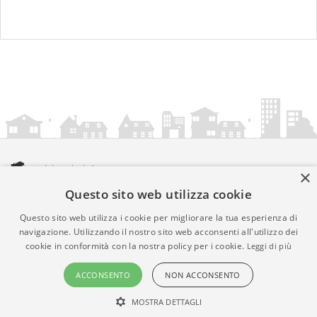
×
Questo sito web utilizza cookie
amministrazionicomunali.it è una iniziativa di
artemedia.it
© Copyright MMXXIV - P.IVA 05400000724
Questo sito web utilizza i cookie per migliorare la tua esperienza di
Informazioni sul servizio
|
Informativa Privacy
|
Informativa
navigazione. Utilizzando il nostro sito web acconsenti all'utilizzo dei
cookie in conformità con la nostra policy per i cookie.
Leggi di più
Cookies
• Time 0.012
ACCONSENTO
NON ACCONSENTO
MOSTRA DETTAGLI