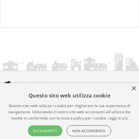
×
Questo sito web utilizza cookie
amministrazionicomunali.it è una iniziativa di
artemedia.it
© Copyright MMXXIV - P.IVA 05400000724
Questo sito web utilizza i cookie per migliorare la tua esperienza di
Informazioni sul servizio
|
Informativa Privacy
|
Informativa
navigazione. Utilizzando il nostro sito web acconsenti all'utilizzo dei
cookie in conformità con la nostra policy per i cookie.
Leggi di più
Cookies
• Time 0.0125
ACCONSENTO
NON ACCONSENTO