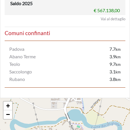
Saldo 2025
€ 567.138,00
Vai al dettaglio
Comuni confinanti
Padova
7.7
km
Abano Terme
3.9
km
Teolo
9.7
km
Saccolongo
3.1
km
Rubano
3.8
km
+
−