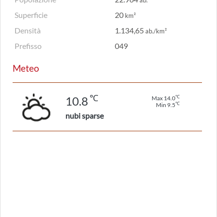
ab.
Superficie
20
km²
Densità
1.134,65
ab./km²
Prefisso
049
Meteo
℃
℃
10.8
Max 14.0
℃
Min 9.5
nubi sparse