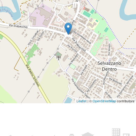
Leaflet
| ©
OpenStreetMap
contributors