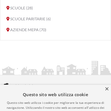
SCUOLE (28)
SCUOLE PARITARIE (6)
AZIENDE MEPA (70)
×
Questo sito web utilizza cookie
amministrazionicomunali.it è una iniziativa di
artemedia.it
© Copyright MMXXIV - P.IVA 05400000724
Questo sito web utilizza i cookie per migliorare la tua esperienza di
Informazioni sul servizio
|
Informativa Privacy
|
Informativa
navigazione. Utilizzando il nostro sito web acconsenti all'utilizzo dei