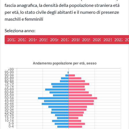
fascia anagrafica, la densità della popolazione straniera età
per età, lo stato civile degli abitanti e il numero di presenze
maschili e femminili
Seleziona anno:
2012
2013
2014
2015
2016
2017
2018
2019
2020
2021
2022
2